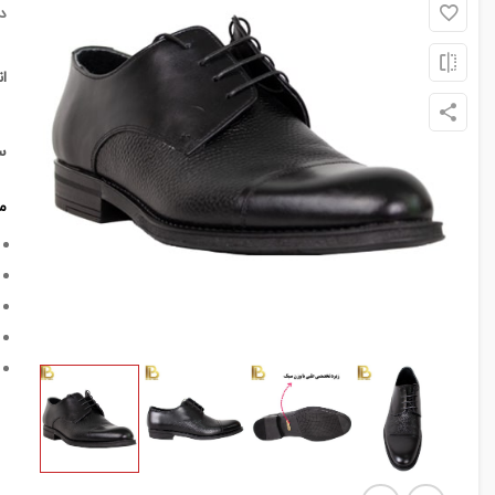
د
ا
س
م