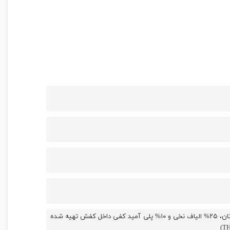
رویه کفش تهیه شده از ۱۰۰% چرم طبیعی گاوی لایه داخلی (آستر) تهیه شده از ۶۵% پلی اورتان، ۲۵% الیاف نخی و ۱۰% پلی آمید کفی داخل کفش تهیه شده