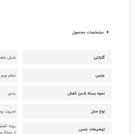
مشخصات محصول
گارانتی
شش ماهه ب
جنس
تمام چرم 
نحوه بسته شدن کفش
بندی
نوع مدل
اسپرت روز
توضیحات جنس
از ۱۰۰% چرم طبیعی گاوی زیره کفش ترک تهیه شده از ۱۰۰% ترموپلاستیک (THERMOPLASTIC)