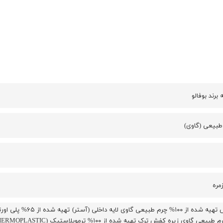
رند بوفالو
طبیعی (گاوی)
مره