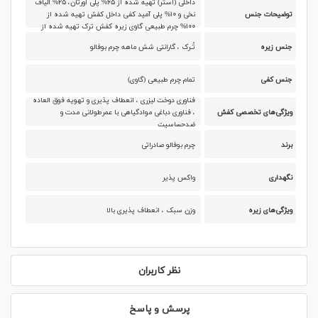
داخلی (آستر) تهیه شده از ۶۵% پلی اورتان، ۲۵% الیاف
توضیحات جنس
نخی و ۱۰% پلی آمید کفی داخل کفش تهیه شده از
۱۰۰% چرم طبیعی گاوی زیره کفش ترک تهیه شده از
۱۰۰% ترموپلاستیک (THERMOPLASTIC)
جنس زیره
تُـرک ، گارانتی شش ماهه چرم بوفالو
جنس کفی
تمام چرم طبیعی (گاوی)
فناوری دوخت لیزری ، انعطاف پذیری و تهویه فوق العاده
ویژگی‌های تخصصی کفش
، فناوری دباغی موادگیاهی با عمرطولانی مدت و
ضدحساسیت
برند
چرم بوفالو صادراتی
نگهداری
واکس پذیر
ویژگی‌های زیره
وزن سبک ، انعطاف پذیری بالا
نظر کاربران
پرسش و پاسخ