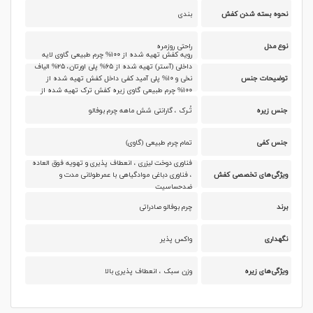
نحوه بسته شدن کفش
بندی
نوع مدل
راحتی روزمره
رویه کفش تهیه شده از ۱۰۰% چرم طبیعی گاوی لایه
داخلی (آستر) تهیه شده از ۶۵% پلی اورتان، ۲۵% الیاف
توضیحات جنس
نخی و ۱۰% پلی آمید کفی داخل کفش تهیه شده از
۱۰۰% چرم طبیعی گاوی زیره کفش ترک تهیه شده از
۱۰۰% ترموپلاستیک (THERMOPLASTIC)
جنس زیره
تُـرک ، گارانتی شش ماهه چرم بوفالو
جنس کفی
تمام چرم طبیعی (گاوی)
فناوری دوخت لیزری ، انعطاف پذیری و تهویه فوق العاده
ویژگی‌های تخصصی کفش
، فناوری دباغی موادگیاهی با عمرطولانی مدت و
ضدحساسیت
برند
چرم بوفالو صادراتی
نگهداری
واکس پذیر
ویژگی‌های زیره
وزن سبک ، انعطاف پذیری بالا