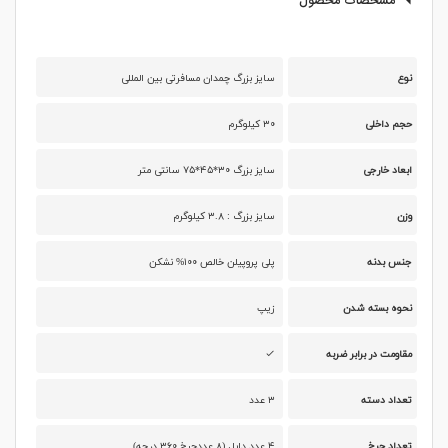
مشخصات محصول
نوع
سایز بزرگ چمدان مسافرتی بین المللی
حجم داخلی
۳۰ کیلوگرم
ابعاد خارجی
سایز بزرگ ۳۰*۴۵*۷۵ سانتی متر
وزن
سایز بزرگ : ۳.۸ کیلوگرم
جنس بدنه
پلی پروپیلن خالص ۱۰۰% نشکن
نحوه بسته شدن
زیپ
مقاومت در برابر ضربه
تعداد دسته
۳ عدد
تعداد چرخ
۴ عدد دابل (۸ عددچرخ ۳۶۰ درجه)