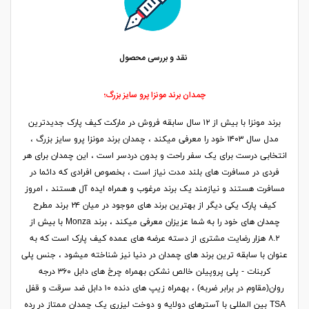
نقد و بررسی محصول
چمدان برند مونزا پرو سایز بزرگ؛
برند مونزا با بیش از ۱۲ سال سابقه فروش در مارکت کیف پارک جدیدترین
مدل سال ۱۴۰۳ خود را معرفی میکند ، چمدان برند مونزا پرو سایز بزرگ ،
انتخابی درست برای یک سفر راحت و بدون دردسر است ، این چمدان برای هر
فردی در مسافرت های بلند مدت نیاز است ، بخصوص افرادی که دائما در
مسافرت هستند و نیازمند یک برند مرغوب و همراه ایده آل هستند ، امروز
کیف پارک یکی دیگر از بهترین برند های موجود در میان ۲۴ برند مطرح
چمدان های خود را به شما عزیزان معرفی میکند ، برند Monza با بیش از
۸.۲ هزار رضایت مشتری از دسته عرضه های عمده کیف پارک است که به
عنوان با سابقه ترین برند های چمدان در دنیا نیز شناخته میشود ، جنس پلی
کربنات - پلی پروپیلن خالص نشکن بهمراه چرخ های دابل ۳۶۰ درجه
روان(مقاوم در برابر ضربه) ، بهمراه زیپ های دنده ۱۰ دابل ضد سرقت و قفل
TSA بین المللی با آسترهای دولایه و دوخت لیزری یک چمدان ممتاز در رده