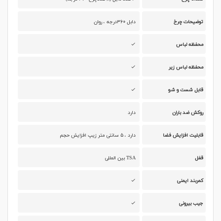
توضیحات چرخ
دابل ۳۶۰درجه ، روان
محفظه لباس
محفظه لباس زیر
قابل شست و شو
روکش ضد باران
دارد
قابلیت افزایش فضا
دارد ، ۵ سانتی متر زیپ افزایش حجم
قفل
TSA بین المللی
کمربند ایمنی
جیب بیرونی