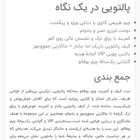
پالتویی در یک نگاه
چرم طبیعی گاوی با دباغی ویژه و پیگمنت
دوخت لیزری تمیز و بادوام
کمربند با یراق ترک و نشستن عالی روی کمر
کیف پالتویی باریک اما جادار + جاکارتی جمع‌وجور
باکس چوبی VIP آمادهٔ هدیه
گارانتی یک‌سالهٔ چرم بوفالو
جمع بندی
ست کیف و کمربند چرم بوفالو سه‌تکه پالتویی، ترکیبی بی‌نظیر از طراحی
ظریف، متریال ممتاز و کارایی روزمره است که برای آقایان خوش‌پوش و
شیک‌پسند ساخته شده. از کیف پالتویی جادار و کمربند خوش‌فرم با یراق
ترک گرفته تا جاکارتی جمع‌وجور و بادوام، همه‌چیز در این مجموعه با هدف
ماندگاری و زیبایی طراحی شده است.بسته‌بندی VIP و گارانتی یک‌سالهٔ چرم
بوفالو، این ست را به هدیه‌ای ارزشمند و ماندگار تبدیل می‌کند. هدیه‌ای که
در هر مناسبت خاص، جایگاه و سلیقهٔ شما را به‌خوبی نشان می‌دهد.برای