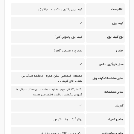
اقلام ست
کیف پول پالتویی ، کمربند ، جاکارتی
کیف پول
نوع کیف پول
کیف پول پالتویی(کتی)
جنس
تمام چرم طبیعی (گاوی)
محل قرارگیری عکس
محفظه اختصاصی تلفن همراه ، محفظه اسکناس ،
سایر مشخصات کیف پول
تعداد جای کارت بالا
یکسال گارانتی چرم بوفالو ، دوخت لیزری ممتاز ، دباغی با
سایر مشخصات
فناوری پیگمنت ، باکس اختصاصی هدیه
کمربند
جنس کمربند
یراق تُـرک ، پشت کراس
جنس بسته بندی
باکس چوبی VIP مخصوص هدیه