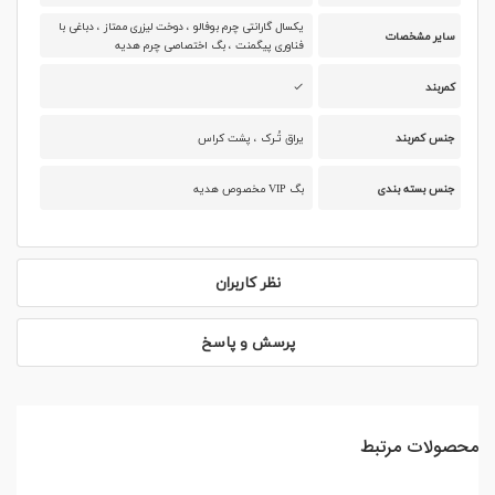
یکسال گارانتی چرم بوفالو ، دوخت لیزری ممتاز ، دباغی با
سایر مشخصات
فناوری پیگمنت ، بگ اختصاصی چرم هدیه
کمربند
جنس کمربند
یراق تُـرک ، پشت کراس
جنس بسته بندی
بگ VIP مخصوص هدیه
نظر کاربران
پرسش و پاسخ
محصولات مرتبط