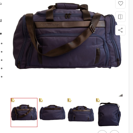
د
ا
م