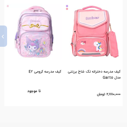
›
کیف مدرسه دخترانه تک شاخ برزنتی
کیف مدرسه کرومی E۲
کیف
مدل Garto
مقط
نا موجود
۲,۷۸۰,۰۰۰ تومان
۹%