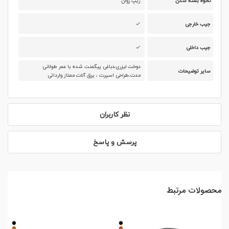
نحوه بسته شدن
زیپ روان
جیب خارجی
جیب داخلی
دوخت لیزری،دباغی پیگمنت شده با عمر طولانی
سایر توضیحات
مدت،طراحی اسپرت ، یرق آلات ممتاز وارداتی
نظر کاربران
پرسش و پاسخ
محصولات مرتبط