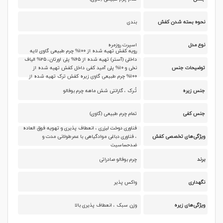
نحوه بسته شدن کفش
بندی
نوع مدل
اسپرت روزمره
رویه کفش تهیه شده از ۱۰۰% چرم طبیعی گاوی لایه
داخلی (آستر) تهیه شده از ۶۵% پلی اورتان، ۲۵% الیاف
توضیحات جنس
نخی و ۱۰% پلی آمید کفی داخل کفش تهیه شده از
۱۰۰% چرم طبیعی گاوی زیره کفش ترک تهیه شده از
۱۰۰% ترموپلاستیک (THERMOPLASTIC)
جنس زیره
تُـرک ، گارانتی شش ماهه چرم بوفالو
جنس کفی
تمام چرم طبیعی (گاوی)
فناوری دوخت لیزری ، انعطاف پذیری و تهویه فوق العاده
ویژگی‌های تخصصی کفش
، فناوری دباغی موادگیاهی با عمرطولانی مدت و
ضدحساسیت
برند
چرم بوفالو صادراتی
نگهداری
واکس پذیر
ویژگی‌های زیره
وزن سبک ، انعطاف پذیری بالا