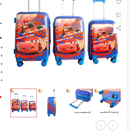
د
س
م