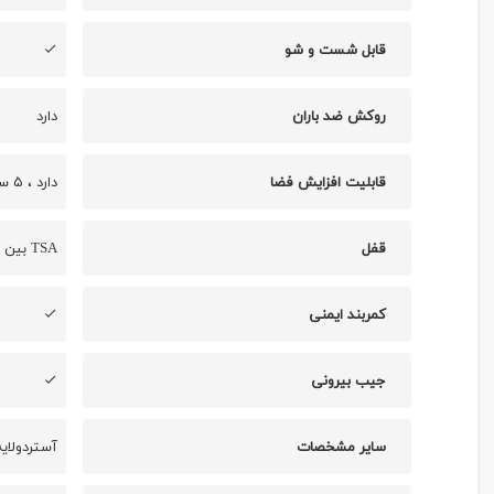
قابل شست و شو
روکش ضد باران
دارد
قابلیت افزایش فضا
دارد ، ۵ سانتی متر زیپ افزایش حجم
قفل
TSA بین المللی
کمربند ایمنی
جیب بیرونی
سایر مشخصات
آستردولای