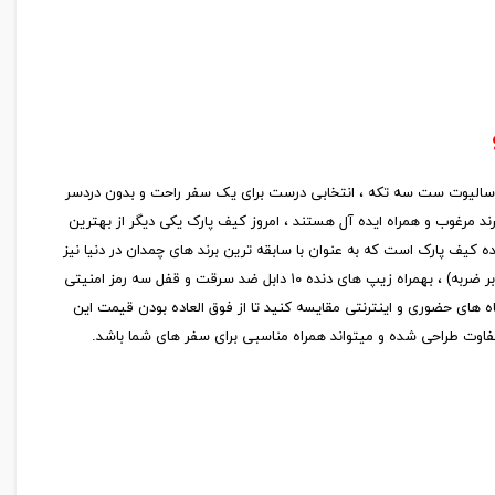
 بی دلیل زبان زد نمیشود ، تلفیق زیبایی ، کیفیت و طراحی کاربردی در محصولات جدید برند آی تی قابل مشاهده است ، چمدان برند it مدل سالیوت ست سه تکه ، انتخابی درست برای یک سفر راحت و بدون دردسر
 مرغوب و همراه ایده آل هستند ، امروز کیف پارک یکی دیگر از بهترین
، برند آی تی با بیش از ۷.۵ هزار رضایت مشتری از دسته عرضه های عمده کیف پارک است که به عنوان با سابقه ترین برند های چمدان در دنیا نیز
شناخته میشود ، طراحی کاربردی و منحصربفرد در میان برندهای مطرح بهمراه جنس پلی پروپیلن خالص نشکن بهمراه چرخ های دابل ۳۶۰ درجه روان(مقاوم در برابر ضربه) ، بهمراه زیپ های دنده ۱۰ دابل ضد سرقت و قفل سه رمز امنیتی
 های حضوری و اینترنتی مقایسه کنید تا از فوق العاده بودن قیمت این