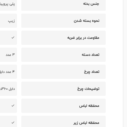
جنس بدنه
پلی پروپیلن خ
نحوه بسته شدن
زیپ
مقاومت در برابر ضربه
تعداد دسته
۳ عدد
تعداد چرخ
۴ عدد دابل (۸ عددچرخ ۳۶۰ درجه)
توضیحات چرخ
دابل ۳۶۰درجه ، روان
محفظه لباس
محفظه لباس زیر