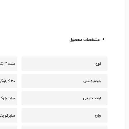
مشخصات محصول
نوع
ست ۳ تکه چمدان مسافرتی بین المللی
حجم داخلی
۳۰ کیلوگرم ، ۲۳ کیلوگرم ، ۱۷ کیلوگرم
ابعاد خارجی
سایز بزرگ ۳۰*۴۵*۷۵ سانتی متر ،سایز متوسط ۶۰x۴۰x۲۵ سانتی‌متر ، کوچک ۲۰*۳۵*۵۰ 
وزن
سایزکوچک : ۳ کیلوگرم ،سایز متوسط : ۳.۵ کیلوگرم ، سایز