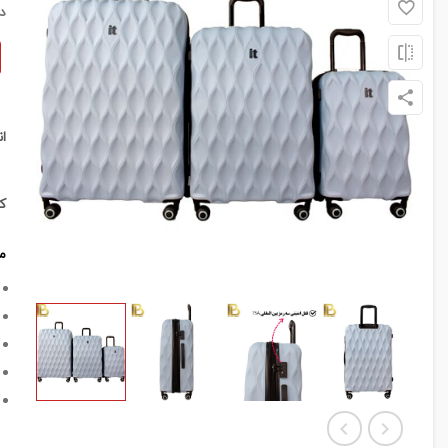
د
ا
ک
م